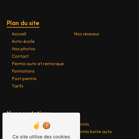
Plan du site
Accueil
Nos réseaux
Auto-école
Nos photos
Contact
Permis auto et remorque
Formations
Post-permis
Tarifs
Nos prestations
Conduite
Permis
Piste privée
Permis boite auto
Ce site utilise des cookies
Formation