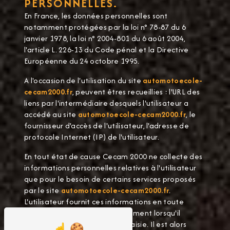
PERSONNELLES.
En France, les données personnelles sont
notamment protégées par la loi n° 78-87 du 6
janvier 1978, la loi n° 2004-801 du 6 août 2004,
l'article L. 226-13 du Code pénal et la Directive
Européenne du 24 octobre 1995.
A l'occasion de l'utilisation du site
automotoecole-
cecam2000.fr
, peuvent êtres recueillies : l'URL des
liens par l'intermédiaire desquels l'utilisateur a
accédé au site
automotoecole-cecam2000.fr
, le
fournisseur d'accès de l'utilisateur, l'adresse de
protocole Internet (IP) de l'utilisateur.
En tout état de cause Cecam 2000 ne collecte des
informations personnelles relatives à l'utilisateur
que pour le besoin de certains services proposés
par le site
automotoecole-cecam2000.fr
.
L'utilisateur fournit ces informations en toute
connaissance de cause, notamment lorsqu'il
procède par lui-même à leur saisie. Il est alors