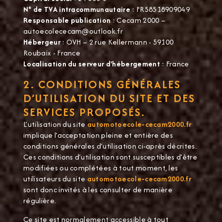
N° de TVA intracommunautaire
: FR58518909049
Responsable publication
: Cecam 2000 –
autoecolececam@outlook.fr
Hébergeur
: OVH – 2 rue Kellermann - 59100
Roubaix - France
Localisation du serveur d'hébergement
: France
2. CONDITIONS GÉNÉRALES
D’UTILISATION DU SITE ET DES
SERVICES PROPOSÉS.
L’utilisation du site
automotoecole-cecam2000.fr
implique l’acceptation pleine et entière des
conditions générales d’utilisation ci-après décrites.
Ces conditions d’utilisation sont susceptibles d’être
modifiées ou complétées à tout moment, les
utilisateurs du site
automotoecole-cecam2000.fr
sont donc invités à les consulter de manière
régulière.
Ce site est normalement accessible à tout