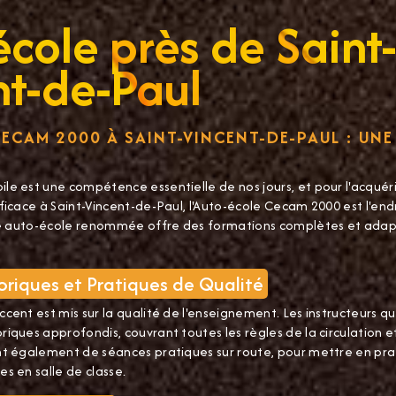
cole près de Saint-
nt-de-Paul
ECAM 2000 À SAINT-VINCENT-DE-PAUL : UN
le est une compétence essentielle de nos jours, et pour l'acquér
ficace à Saint-Vincent-de-Paul, l'Auto-école Cecam 2000 est l'endr
tte auto-école renommée offre des formations complètes et adap
riques et Pratiques de Qualité
cent est mis sur la qualité de l'enseignement. Les instructeurs q
iques approfondis, couvrant toutes les règles de la circulation et 
nt également de séances pratiques sur route, pour mettre en pra
s en salle de classe.