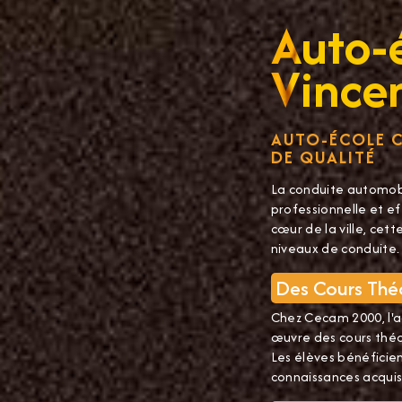
Auto-é
Vince
AUTO-ÉCOLE C
DE QUALITÉ
La conduite automobi
professionnelle et ef
cœur de la ville, ce
niveaux de conduite.
Des Cours Théo
Chez Cecam 2000, l'ac
œuvre des cours théor
Les élèves bénéficie
connaissances acquise