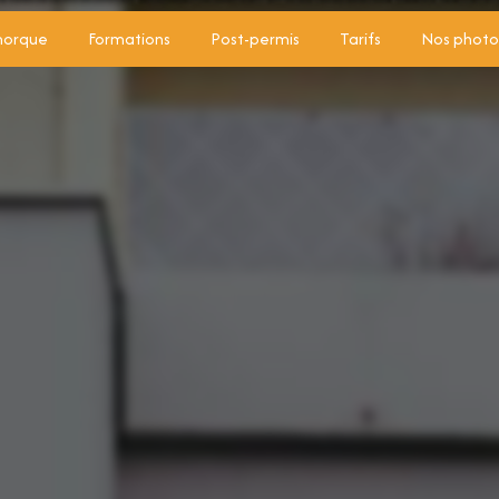
morque
Formations
Post-permis
Tarifs
Nos photo