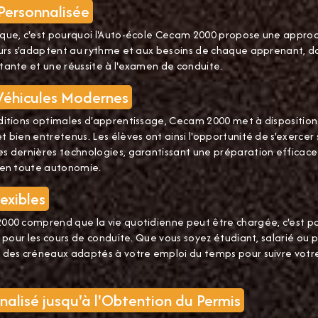
Personnalisée
que, c'est pourquoi l'Auto-école Cecam 2000 propose une appro
eurs s'adaptent au rythme et aux besoins de chaque apprenant, da
tante et une réussite à l'examen de conduite.
Véhicules Modernes
ditions optimales d'apprentissage, Cecam 2000 met à disposition
 bien entretenus. Les élèves ont ainsi l'opportunité de s'exercer 
s dernières technologies, garantissant une préparation efficace
 en toute autonomie.
exibles
000 comprend que la vie quotidienne peut être chargée, c'est p
s pour les cours de conduite. Que vous soyez étudiant, salarié ou 
 des créneaux adaptés à votre emploi du temps pour suivre votr
nalisé jusqu'à l'Obtention du Permis