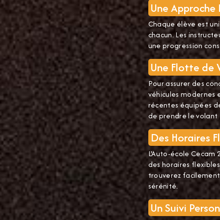
Une Approche 
Chaque élève est uni
chacun. Les instruct
une progression cons
Une Flotte de 
Pour assurer des con
véhicules modernes et
récentes équipées de
de prendre le volant
Des Horaires Fl
L'Auto-école Cecam 2
des horaires flexible
trouverez facilement
sérénité.
Un Suivi Person